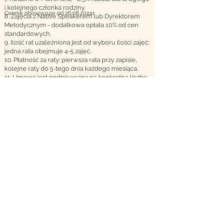
i kolejnego członka rodziny.
Cennik obowiązuje od 26.08.2024r.
8. Zajęcia z Native Speakerem lub Dyrektorem
Metodycznym - dodatkowa opłata 10% od cen
standardowych.
9. Ilość rat uzależniona jest od wyboru ilości zajęć;
jedna rata obejmuje 4-5 zajęć.
10. Płatność za raty: pierwsza rata przy zapisie,
kolejne raty do 5-tego dnia każdego miesiąca.
11. Umowa jest podpisywana na konkretną liczbę
zajęć zgodnie z naszym kalendarzem zajęć.
O NAS
Dlaczego Maverick
Nasza metoda
Misja, wizja i wartości
Maverick
dla społeczeństwa