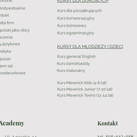
KURSY DLA DOROSŁYCH
 online
 indywidualne
Kurs dla początkujących
 duet
Kurs konwersacyjny
dla firm
Kurs biznesowy
polski jako obcy
Kurs egzaminacyjny
czenia
y językowe
KURSY DLA MŁODZIEŻY I DZIECI
atyka
Kurs general English
polski
Kurs ósmoklasisty
em sal
Kurs maturalny
 podarunkowe
Kurs Maverick Kids (4-6 lat)
Kurs Maverick Junior (7-10 lat)
Kurs Maverick Teens (11-14 lat)
 Academy
Kontakt