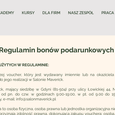
CADEMY
KURSY
DLA FIRM
NASZ ZESPÓŁ
PRACA
Regulamin bonów podarunkowych
 UŻYTYCH W REGULAMINIE:
zej voucher, który jest wydawany imiennie lub na okaziciela
 jego realizacji w Salonie Maverick.
, mający siedzibę w Gdyni (81-504) przy ulicy Łowickiej 44, 
 od pn. do czw. w godzinach 9:00-19:00, w pt. od 9.00 do 1
, e-mail:
info@salonmaverick.pl
 to osoba fizyczna, osoba prawna lub jednostka organizacyjna n
 przyznają zdolność prawną, dokonująca zakupu vouchera; osoba, 