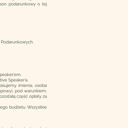
bon podarunkowy o tej
ów Podarunkowych.
Speaker’em.
ive Speaker’a.
isujemy imienia, osoba
upowy), pod warunkiem,
ozostałą część opłaty za
jego budżetu. Wszystkie