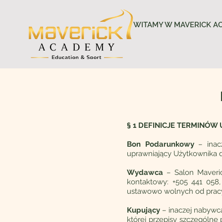
WITAMY W MAVERICK A
§ 1 DEFINICJE TERMINÓW
Bon Podarunkowy
– inac
uprawniający Użytkownika do
Wydawca
– Salon Maverick
kontaktowy: +505 441 058,
ustawowo wolnych od pracy
Kupujący
– inaczej nabywca
której przepisy szczególne