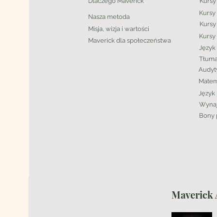
Dlaczego Maverick
Kursy
Kursy
Nasza metoda
Kursy
Misja, wizja i wartości
Kursy 
Maverick
dla społeczeństwa
Język 
Tłuma
Audyt
Matem
Język 
Wynaj
Bony
Maverick