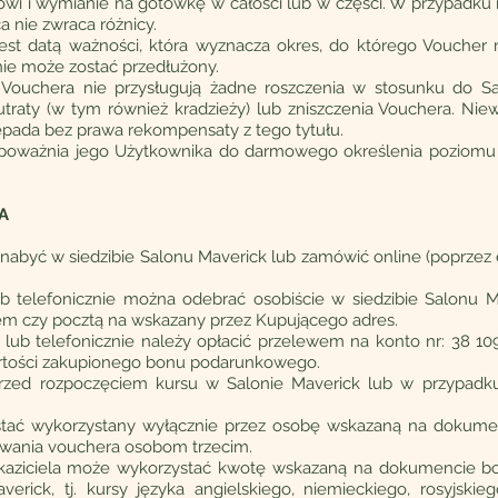
wi i wymianie na gotówkę w całości lub w części. W przypadku 
 nie zwraca różnicy.
est datą ważności, która wyznacza okres, do którego Voucher 
nie może zostać przedłużony.
Vouchera nie przysługują żadne roszczenia w stosunku do Sa
traty (w tym również kradzieży) lub zniszczenia Vouchera. Nie
epada bez prawa rekompensaty z tego tytułu.
oważnia jego Użytkownika do darmowego określenia poziomu z
A
być w siedzibie Salonu Maverick lub zamówić online (poprzez 
 telefonicznie można odebrać osobiście w siedzibie Salonu 
em czy pocztą na wskazany przez Kupującego adres.
lub telefonicznie należy opłacić przelewem na konto nr: 38 1
rtości zakupionego bonu podarunkowego.
rzed rozpoczęciem kursu w Salonie Maverick lub w przypadk
tać wykorzystany wyłącznie przez osobę wskazaną na dokumen
wania vouchera osobom trzecim.
kaziciela może wykorzystać kwotę wskazaną na dokumencie 
verick, tj. kursy języka angielskiego, niemieckiego, rosyjskieg