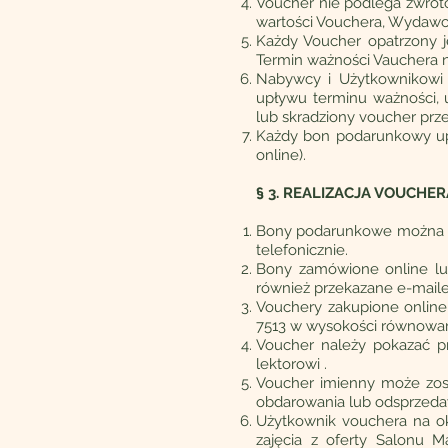
Voucher nie podlega zwroto
wartości Vouchera, Wydawca
Każdy Voucher opatrzony j
Termin ważności Vauchera 
Nabywcy i Użytkownikowi 
upływu terminu ważności, u
lub skradziony voucher prz
Każdy bon podarunkowy up
online).
§ 3. REALIZACJA VOUCHER
Bony podarunkowe można na
telefonicznie.
Bony zamówione online lub
również przekazane e-mail
Vouchery zakupione online 
7513 w wysokości równowa
Voucher należy pokazać p
lektorowi .
Voucher imienny może zos
obdarowania lub odsprzeda
Użytkownik vouchera na o
zajęcia z oferty Salonu Ma