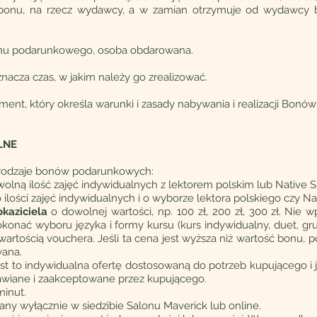
 bonu, na rzecz wydawcy, a w zamian otrzymuje od wydawcy 
onu podarunkowego, osoba obdarowana.
nacza czas, w jakim należy go zrealizować.
ument, który określa warunki i zasady nabywania i realizacji Bon
LNE
y rodzaje bonów podarunkowych:
olną ilość zajęć indywidualnych z lektorem polskim lub Native 
ości zajęć indywidualnych i o wyborze lektora polskiego czy Nat
kaziciela
o dowolnej wartości, np. 100 zł, 200 zł, 300 zł.
Nie wp
nać wyboru języka i formy kursu (kurs indywidualny, duet, gr
wartością vouchera. Jeśli ta cena jest wyższa niż wartość bonu, p
wana.
est to indywidualna ofertę dostosowaną do potrzeb kupującego i 
awiane i zaakceptowane przez kupującego.
minut.
ny wyłącznie w siedzibie Salonu Maverick lub online.