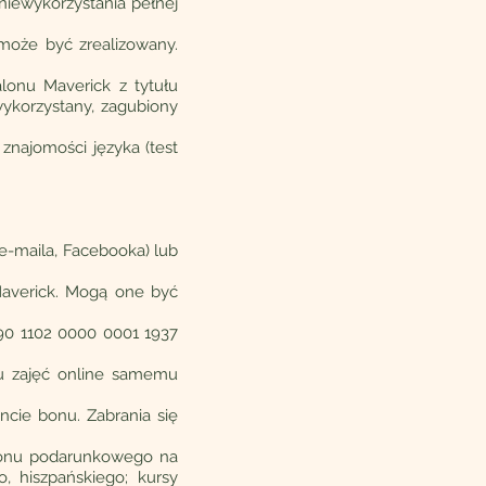
niewykorzystania pełnej
może być zrealizowany.
lonu Maverick z tytułu
wykorzystany, zagubiony
najomości języka (test
e-maila, Facebooka) lub
Maverick. Mogą one być
090 1102 0000 0001 1937
u zajęć online samemu
cie bonu. Zabrania się
bonu podarunkowego na
o, hiszpańskiego; kursy