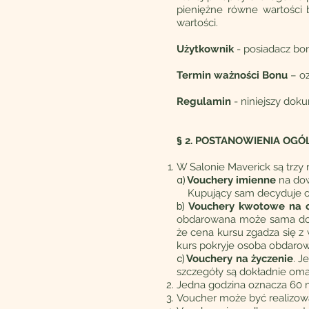
pieniężne równe wartości
wartości.
Użytkownik
- posiadacz b
Termin ważności Bonu
– oz
Regulamin
- niniejszy dok
§ 2. POSTANOWIENIA OGÓ
W Salonie Maverick są trz
Vouchery imienne
na dow
a)
Kupujący sam decyduje o il
Vouchery kwotowe na o
b)
obdarowana może sama doko
że cena kursu zgadza się z 
kurs pokryje osoba obdaro
Vouchery na życzenie
. J
c)
szczegóły są dokładnie om
Jedna godzina oznacza 60 
Voucher może być realizowa