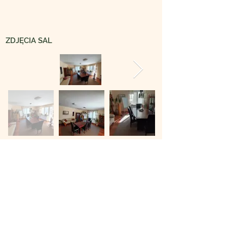
ZDJĘCIA SAL
O NAS
Dlaczego Maverick
Nasza metoda
Misja, wizja i wartości
Maverick
dla społeczeństwa
FAQ