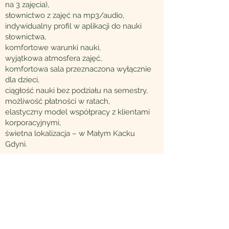
na 3 zajęcia),
słownictwo z zajęć na mp3/audio,
indywidualny profil w aplikacji do nauki
słownictwa,
komfortowe warunki nauki,
wyjątkowa atmosfera zajęć,
komfortowa sala przeznaczona wyłącznie
dla dzieci,
ciągłość nauki bez podziału na semestry,
możliwość płatności w ratach,
elastyczny model współpracy z klientami
korporacyjnymi,
świetna lokalizacja – w Małym Kacku
Gdyni.
O NAS
Dlaczego Maverick
Nasza metoda
Misja, wizja i wartości