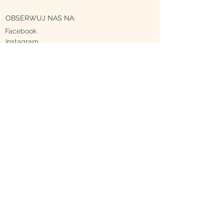
OBSERWUJ NAS NA:
Facebook
Instagram
Maverick Academy
Ul. Łowicka 44
81-504 Gdynia, Mały Kack
Kontakt
tel.
505-441-058
|
info@salonmaverick.pl
Dane Firmy
NIP
958 130 87 20
| REGON
193003425
nr konta
38 1090 1102 0000
0001 1937 7513
© 2020 by Maverick