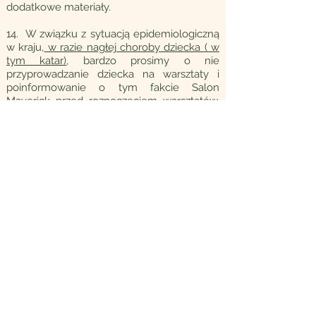
dodatkowe materiały.
14. W związku z sytuacją epidemiologiczną
w kraju,
w razie nagłej choroby dziecka ( w
tym katar)
, bardzo prosimy o nie
przyprowadzanie dziecka na warsztaty i
poinformowanie o tym fakcie Salon
Maverick przed rozpoczęciem warsztatów.
Wtedy rodzice/opiekunowie ustawowi
będą uprawnieni do otrzymania zwrotu
kosztów za opłacony warsztat.
15. Salon Maverick, ze względu na sytuację
epidemiologiczną w kraju, w razie nagłej
choroby osoby prowadzącej dany warsztat
lub w razie nie zebrania odpowiedniej ilości
uczestników na warsztat tj. mniej niż 4
dzieci, zastrzega sobie prawo do odwołania
warsztatów, z całkowitym zwrotem kosztów.
Nr konta: Santander Bank
38 1090 1102 0000
0001 1937 7513
Tytułem: imię, nazwisko DZIECKA,