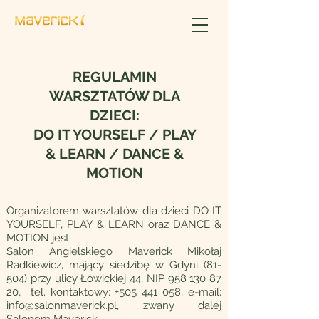
REGULAMIN
WARSZTATÓW DLA
DZIECI:
DO IT YOURSELF / PLAY
& LEARN / DANCE &
MOTION
Organizatorem warsztatów dla dzieci DO IT
YOURSELF, PLAY & LEARN oraz DANCE &
MOTION jest:
Salon Angielskiego Maverick Mikołaj
Radkiewicz, mający siedzibę w Gdyni (81-
504) przy ulicy Łowickiej 44, NIP
958 130 87
20
, tel. kontaktowy:
+505 441 058
, e-mail:
info@salonmaverick.pl
, zwany dalej