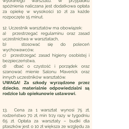
wybranego warsztatu. W przypadku
spóźnienia naliczana jest dodatkowa opłata
za opiekę w wysokości 10 zł za każde
rozpoczęte 15 minut.
12. Uczestnik warsztatów ma obowiązek:
a) przestrzegać regulaminu oraz zasad
uczestnictwa w warsztatach,
b) stosować się do poleceń
wychowawców,
c) przestrzegać zasad higieny osobistej i
bezpieczeństwa,
d) dbać o czystość i porządek oraz
szanować mienie Salonu Maverick oraz
innych uczestników warsztatów.
UWAGA! Za szkody wyrządzone przez
dziecko, materialnie odpowiedzialni są
rodzice lub opiekunowie ustawowi.
13. Cena za 1 warsztat wynosi 75 zł,
rodzeństwo 70 zł, min trzy razy w tygodniu
65 zł. Opłata za warsztaty – budki dla
ptaszków jest o 10 zł większa ze względu za